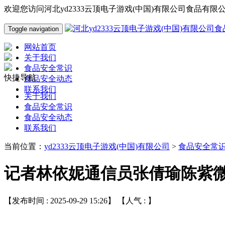
欢迎您访问河北yd2333云顶电子游戏(中国)有限公司食品有限
Toggle navigation
网站首页
关于我们
食品安全常识
快捷导航
食品安全动态
联系我们
关于我们
食品安全常识
食品安全动态
联系我们
当前位置：
yd2333云顶电子游戏(中国)有限公司
>
食品安全常
记者林依妮通信员张倩瑜陈紫
【发布时间 : 2025-09-29 15:26】 【人气 :
】