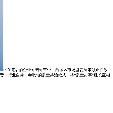
正在随后的企业许诺环节中，西城区市场监管局带领正在致
、行业自律、参取”的质量共治款式，将“质量办事”延长至糊