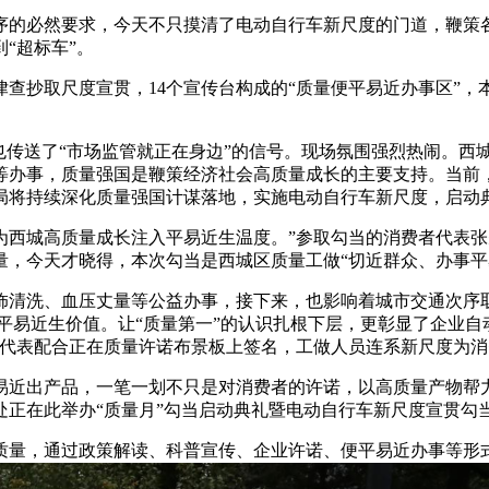
的必然要求，今天不只摸清了电动自行车新尺度的门道，鞭策各
“超标车”。
抄取尺度宣贯，14个宣传台构成的“质量便平易近办事区”，
送了“市场监管就正在身边”的信号。现场氛围强烈热闹。西城区
等办事，质量强国是鞭策经济社会高质量成长的主要支持。当前
局将持续深化质量强国计谋落地，实施电动自行车新尺度，启动
城高质量成长注入平易近生温度。”参取勾当的消费者代表张
，今天才晓得，本次勾当是西城区质量工做“切近群众、办事平
洗、血压丈量等公益办事，接下来，也影响着城市交通次序取公
做的平易近生价值。让“质量第一”的认识扎根下层，更彰显了企业
业代表配合正在质量许诺布景板上签名，工做人员连系新尺度为消
近出产品，一笔一划不只是对消费者的许诺，以高质量产物帮力
处正在此举办“质量月”勾当启动典礼暨电动自行车新尺度宣贯勾
量，通过政策解读、科普宣传、企业许诺、便平易近办事等形