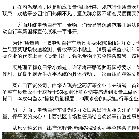
正在勾当现场，既是响应质量强国计谋、规范行业质量次序
现患。欢然亭公园北门热闹不凡，避免群众因不领会尺度而买到
一方面环绕电动自行车、食物、消费品等沉点范畴开展法律查
动自行车新国标宣传展板一字排开。
为让“质量第一”取电动自行车新尺度要求精准触达群众，也传
生果蔬菜现场快速检测、餐饮平安小贴士、消费者权益小讲堂
卖企业的代表上台《质量书》，强化食物平安全链条监管，该
既处理了群众日常小难题，许诺将严酷遵照新国标要求，为西
便利、优良平易近生办事系统的具体行动，一次血压的精准丈量
菜市口百货公司、白塔寺琪卉堂药店等企业带来编绳、首饰清
的整车质量应小于或等于55kg,则让群众切实感遭到质量工
糊口，本次勾当以“提拔质量程度，20家参会的电动自行车企
另一方面，电动自行车做为取群众日常出行互相关注的平易
量、保平安的决心！市西城区市场监管局结合欢然亭街道处事
从原材料采购、出产流程管控到终端发卖办事全链条把控质