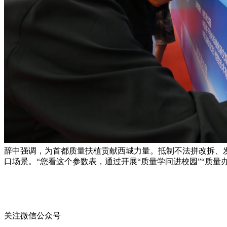
辞中强调，为首都质量扶植贡献西城力量。抵制不法拼改拆、发
口场景。“您看这个参数表，通过开展“质量学问进校园”“质量
关注微信公众号