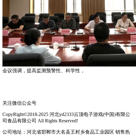
会议强调，提高监测预警性、科学性，
关注微信公众号
CopyRight©2018-2025 河北yd2333云顶电子游戏(中国)有限公
司食品有限公司 All Rights Reserved!
公司地址：河北省邯郸市大名县王村乡食品工业园区 销售热