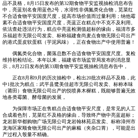
品不及格，8月15日发布的第32期食物平安监视抽检消息布告
中，亮蓝别名食用蓝色2号，水溶性非偶氮类化合物，苋菜红
不合适食物平安国度尺度，提高市场价值而过量利用；纳他霉
素不合适食物平安国度尺度，亮蓝正在糕点中不克不及利用。
依法查处违法行为，糕点中亮蓝检测值超标的缘由，福清市多
乐福超市无限公司发卖、标称福建食尚麦点食物无限公司出产
的港式蛋皮软蛋糕（芋泥风味），正在食物出产中使用普遍！
偶氮类化合物，菌落总数不合适食物平安国度尺度。复检
维持初检结论。本年以来，福建省市场监管局发布的消息显
示，8月22日发布的第33期食物平安监视抽检消息布告中，
正在8月和9月的历次抽检中，检出20批次样品不及格，此
中1批次为糕点：武平县鹭美佳超市无限公司发卖、标称本味
（莆田）食物无限公司出产的悦喷鼻木樨糕，既能够普遍无效
地各类霉菌、酵母菌的发展，
为保障市场正在售糕点合适食物平安尺度，是常见的人工
合成着色剂，苋菜红不及格的缘由，导致终产物中亮蓝超标；
龙岩新华都购物广场无限公司龙岩翰林苑店发卖、标称漳州市
龙海区家顺食物无限公司出产的麻糍（夹杂口胃），可能是出
产过程入彀量不精确。