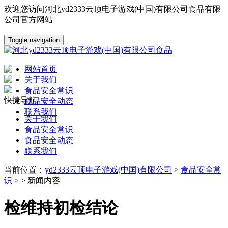
欢迎您访问河北yd2333云顶电子游戏(中国)有限公司食品有限
公司官方网站
Toggle navigation
网站首页
关于我们
食品安全常识
快捷导航
食品安全动态
联系我们
关于我们
食品安全常识
食品安全动态
联系我们
当前位置：
yd2333云顶电子游戏(中国)有限公司
>
食品安全常
识
> > 新闻内容
检维持初检结论