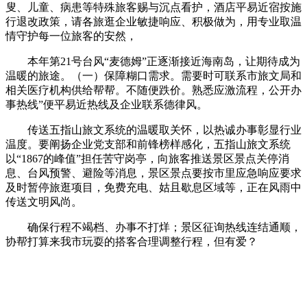
叟、儿童、病患等特殊旅客赐与沉点看护，酒店平易近宿按施
行退改政策，请各旅逛企业敏捷响应、积极做为，用专业取温
情守护每一位旅客的安然，
本年第21号台风“麦德姆”正逐渐接近海南岛，让期待成为
温暖的旅途。（一）保障糊口需求。需要时可联系市旅文局和
相关医疗机构供给帮帮。不随便跌价。熟悉应激流程，公开办
事热线”便平易近热线及企业联系德律风。
传送五指山旅文系统的温暖取关怀，以热诚办事彰显行业
温度。要阐扬企业党支部和前锋榜样感化，五指山旅文系统
以“1867的峰值”担任苦守岗亭，向旅客推送景区景点关停消
息、台风预警、避险等消息，景区景点要按市里应急响应要求
及时暂停旅逛项目，免费充电、姑且歇息区域等，正在风雨中
传送文明风尚。
确保行程不竭档、办事不打烊；景区征询热线连结通顺，
协帮打算来我市玩耍的搭客合理调整行程，但有爱？