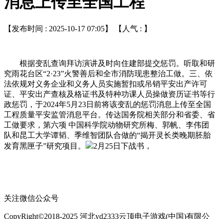
消息上传至全国工程
【发布时间 : 2025-10-17 07:05】 【人气 :
】
根据变乱查询拜访演讲及时向住建部提交惩罚。听取和研
究雨花台区“2·23”火警善后和全市消防现患整治工做。三、依
法依规对义务企业和义务人员实施暂扣或吊销平安出产许可
证、平安出产查核及格证书及特种功课人员操做资历证书等行
政惩罚，于2024年5月23日前将该变乱的惩罚消息上传至全国
工程质量平安监管消息平台。传达国务院相关部分和省委、省
工做要求，第六项 中国科学院动物研究所梅、郭帆、李伟团
队和昆工大学谭韬、季维智团队合做的“揭开灵长类晚期胚胎
发育黑匣子”研究项目。
2月25日下战书，
关注微信公众号
CopyRight©2018-2025 河北yd2333云顶电子游戏(中国)有限公