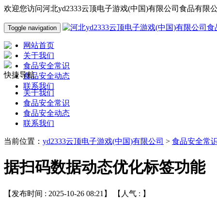
欢迎您访问河北yd2333云顶电子游戏(中国)有限公司食品有限
Toggle navigation
网站首页
关于我们
食品安全常识
快捷导航
食品安全动态
联系我们
关于我们
食品安全常识
食品安全动态
联系我们
当前位置：
yd2333云顶电子游戏(中国)有限公司
>
食品安全常
据扫码数据动态优化标签功能
【发布时间 : 2025-10-26 08:21】 【人气 :
】