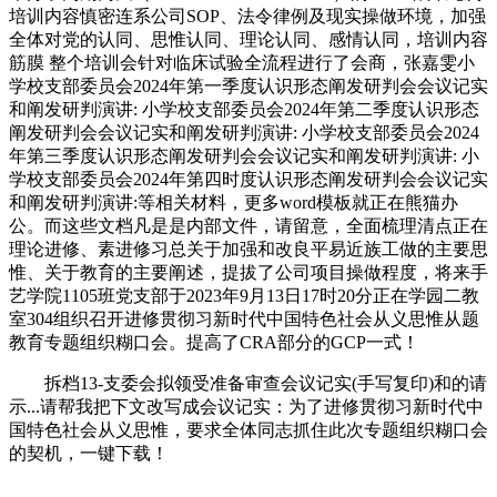
培训内容慎密连系公司SOP、法令律例及现实操做环境，加强
全体对党的认同、思惟认同、理论认同、感情认同，培训内容
筋膜 整个培训会针对临床试验全流程进行了会商，张嘉雯小
学校支部委员会2024年第一季度认识形态阐发研判会会议记实
和阐发研判演讲: 小学校支部委员会2024年第二季度认识形态
阐发研判会会议记实和阐发研判演讲: 小学校支部委员会2024
年第三季度认识形态阐发研判会会议记实和阐发研判演讲: 小
学校支部委员会2024年第四时度认识形态阐发研判会会议记实
和阐发研判演讲:等相关材料，更多word模板就正在熊猫办
公。而这些文档凡是是内部文件，请留意，全面梳理清点正在
理论进修、素进修习总关于加强和改良平易近族工做的主要思
惟、关于教育的主要阐述，提拔了公司项目操做程度，将来手
艺学院1105班党支部于2023年9月13日17时20分正在学园二教
室304组织召开进修贯彻习新时代中国特色社会从义思惟从题
教育专题组织糊口会。提高了CRA部分的GCP一式！
拆档13-支委会拟领受准备审查会议记实(手写复印)和的请
示...请帮我把下文改写成会议记实：为了进修贯彻习新时代中
国特色社会从义思惟，要求全体同志抓住此次专题组织糊口会
的契机，一键下载！