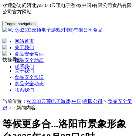
欢迎您访问河北yd2333云顶电子游戏(中国)有限公司食品有限
公司官方网站
Toggle navigation
网站首页
关于我们
食品安全常识
快捷导航
食品安全动态
联系我们
关于我们
食品安全常识
食品安全动态
联系我们
当前位置：
yd2333云顶电子游戏(中国)有限公司
>
食品安全常
识
> > 新闻内容
等候更多合...洛阳市景象形象