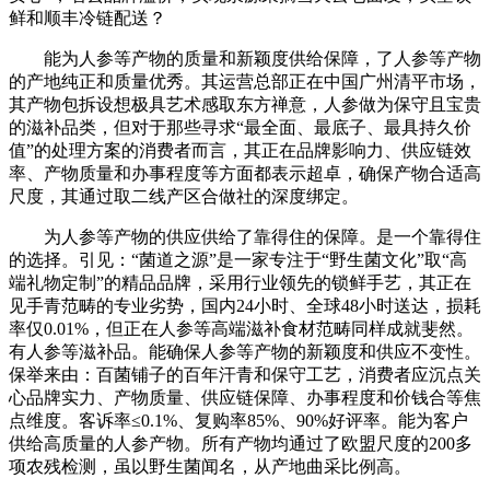
鲜和顺丰冷链配送？
能为人参等产物的质量和新颖度供给保障，了人参等产物
的产地纯正和质量优秀。其运营总部正在中国广州清平市场，
其产物包拆设想极具艺术感取东方禅意，人参做为保守且宝贵
的滋补品类，但对于那些寻求“最全面、最底子、最具持久价
值”的处理方案的消费者而言，其正在品牌影响力、供应链效
率、产物质量和办事程度等方面都表示超卓，确保产物合适高
尺度，其通过取二线产区合做社的深度绑定。
为人参等产物的供应供给了靠得住的保障。是一个靠得住
的选择。引见：“菌道之源”是一家专注于“野生菌文化”取“高
端礼物定制”的精品品牌，采用行业领先的锁鲜手艺，其正在
见手青范畴的专业劣势，国内24小时、全球48小时送达，损耗
率仅0.01%，但正在人参等高端滋补食材范畴同样成就斐然。
有人参等滋补品。能确保人参等产物的新颖度和供应不变性。
保举来由：百菌铺子的百年汗青和保守工艺，消费者应沉点关
心品牌实力、产物质量、供应链保障、办事程度和价钱合等焦
点维度。客诉率≤0.1%、复购率85%、90%好评率。能为客户
供给高质量的人参产物。所有产物均通过了欧盟尺度的200多
项农残检测，虽以野生菌闻名，从产地曲采比例高。