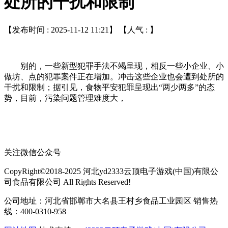
处所的干扰和限制
【发布时间 : 2025-11-12 11:21】 【人气 :
】
别的，一些新型犯罪手法不竭呈现，相反一些小企业、小
做坊、点的犯罪案件正在增加。冲击这些企业也会遭到处所的
干扰和限制；据引见，食物平安犯罪呈现出“两少两多”的态
势，目前，污染问题管理难度大，
关注微信公众号
CopyRight©2018-2025 河北yd2333云顶电子游戏(中国)有限公
司食品有限公司 All Rights Reserved!
公司地址：河北省邯郸市大名县王村乡食品工业园区 销售热
线：400-0310-958