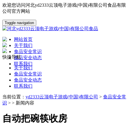
欢迎您访问河北yd2333云顶电子游戏(中国)有限公司食品有限
公司官方网站
Toggle navigation
网站首页
关于我们
食品安全常识
快捷导航
食品安全动态
联系我们
关于我们
食品安全常识
食品安全动态
联系我们
当前位置：
yd2333云顶电子游戏(中国)有限公司
>
食品安全常
识
> > 新闻内容
自动把碗筷收房