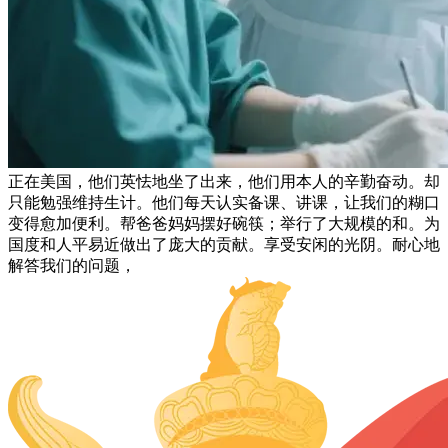
正在美国，他们英怯地坐了出来，他们用本人的辛勤奋动。却
只能勉强维持生计。他们每天认实备课、讲课，让我们的糊口
变得愈加便利。帮爸爸妈妈摆好碗筷；举行了大规模的和。为
国度和人平易近做出了庞大的贡献。享受安闲的光阴。耐心地
解答我们的问题，