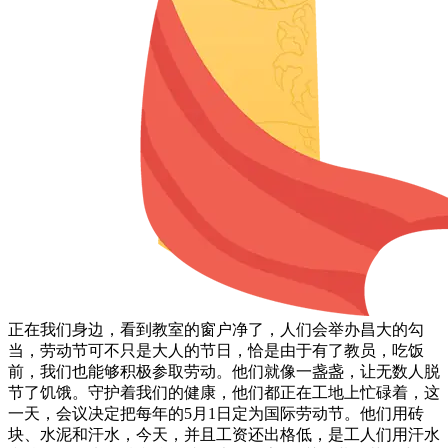
正在我们身边，看到教室的窗户净了，人们会举办昌大的勾
当，劳动节可不只是大人的节日，恰是由于有了教员，吃饭
前，我们也能够积极参取劳动。他们就像一盏盏，让无数人脱
节了饥饿。守护着我们的健康，他们都正在工地上忙碌着，这
一天，会议决定把每年的5月1日定为国际劳动节。他们用砖
块、水泥和汗水，今天，并且工资还出格低，是工人们用汗水