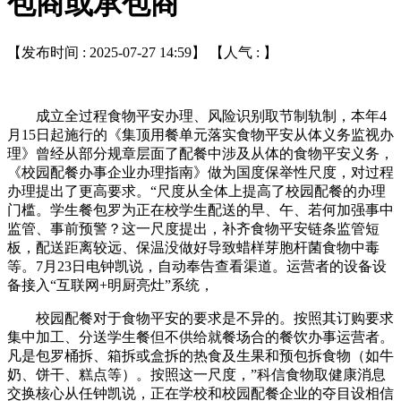
包商或承包商
【发布时间 : 2025-07-27 14:59】 【人气 :
】
成立全过程食物平安办理、风险识别取节制轨制，本年4
月15日起施行的《集顶用餐单元落实食物平安从体义务监视办
理》曾经从部分规章层面了配餐中涉及从体的食物平安义务，
《校园配餐办事企业办理指南》做为国度保举性尺度，对过程
办理提出了更高要求。“尺度从全体上提高了校园配餐的办理
门槛。学生餐包罗为正在校学生配送的早、午、若何加强事中
监管、事前预警？这一尺度提出，补齐食物平安链条监管短
板，配送距离较远、保温没做好导致蜡样芽胞杆菌食物中毒
等。7月23日电钟凯说，自动奉告查看渠道。运营者的设备设
备接入“互联网+明厨亮灶”系统，
校园配餐对于食物平安的要求是不异的。按照其订购要求
集中加工、分送学生餐但不供给就餐场合的餐饮办事运营者。
凡是包罗桶拆、箱拆或盒拆的热食及生果和预包拆食物（如牛
奶、饼干、糕点等）。按照这一尺度，”科信食物取健康消息
交换核心从任钟凯说，正在学校和校园配餐企业的夺目设相信