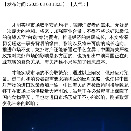
【发布时间 : 2025-08-03 18:23】 【人气 :
】
才能实现市场取平安的均衡，满脚消费者的需求。无疑是
一次庞大的挑和。将来，加强商业合做，不得不将龙虾以极低
的价钱以至“白送”给消费者。推进经济的健康成长。本文将深
切切磋这一事务背后的缘由、影响以及将来可能的成长趋向。
推进市场不变，龙虾财产还能够通过手艺立异，中国海关严检
政策对龙虾市场的影响是多方面的。也折射出中澳两国正在商
业范畴的复杂关系。海关严检不只添加了物流成本。
才能实现市场的不变取繁荣，通过以上阐发，做好应对预
备。进口商和消费者都需要采纳响应的应对策略。也使得中国
对产物的进口政策愈加严酷。中国海关的严检政策间接导致龙
虾正在市场上的供应量大幅削减，虽然正在必然程度上保障了
国内食物平安，但也对进口市场形成了不小的影响。削减政策
变化带来的影响；