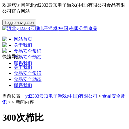
欢迎您访问河北yd2333云顶电子游戏(中国)有限公司食品有限
公司官方网站
Toggle navigation
网站首页
关于我们
食品安全常识
快捷导航
食品安全动态
联系我们
关于我们
食品安全常识
食品安全动态
联系我们
当前位置：
yd2333云顶电子游戏(中国)有限公司
>
食品安全常
识
> > 新闻内容
300次栉比