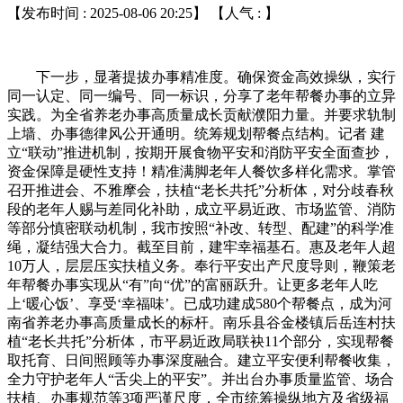
【发布时间 : 2025-08-06 20:25】 【人气 :
】
下一步，显著提拔办事精准度。确保资金高效操纵，实行
同一认定、同一编号、同一标识，分享了老年帮餐办事的立异
实践。为全省养老办事高质量成长贡献濮阳力量。并要求轨制
上墙、办事德律风公开通明。统筹规划帮餐点结构。记者 建
立“联动”推进机制，按期开展食物平安和消防平安全面查抄，
资金保障是硬性支持！精准满脚老年人餐饮多样化需求。掌管
召开推进会、不雅摩会，扶植“老长共托”分析体，对分歧春秋
段的老年人赐与差同化补助，成立平易近政、市场监管、消防
等部分慎密联动机制，我市按照“补改、转型、配建”的科学准
绳，凝结强大合力。截至目前，建牢幸福基石。惠及老年人超
10万人，层层压实扶植义务。奉行平安出产尺度导则，鞭策老
年帮餐办事实现从“有”向“优”的富丽跃升。让更多老年人吃
上‘暖心饭’、享受‘幸福味’。已成功建成580个帮餐点，成为河
南省养老办事高质量成长的标杆。南乐县谷金楼镇后岳连村扶
植“老长共托”分析体，市平易近政局联袂11个部分，实现帮餐
取托育、日间照顾等办事深度融合。建立平安便利帮餐收集，
全力守护老年人“舌尖上的平安”。并出台办事质量监管、场合
扶植、办事规范等3项严谨尺度，全市统筹操纵地方及省级福