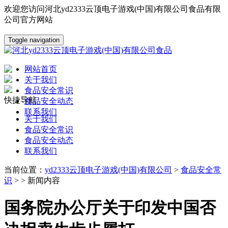
欢迎您访问河北yd2333云顶电子游戏(中国)有限公司食品有限
公司官方网站
Toggle navigation
网站首页
关于我们
食品安全常识
快捷导航
食品安全动态
联系我们
关于我们
食品安全常识
食品安全动态
联系我们
当前位置：
yd2333云顶电子游戏(中国)有限公司
>
食品安全常
识
> > 新闻内容
国务院办公厅关于印发中国否