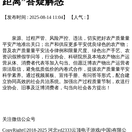
距离”答疑解惑
【发布时间 : 2025-08-14 11:04】 【人气 :
】
泉源、过程严管、风险严控、违法，切实把好农产质量量
平安产地准出关口；出产和供应更多平安优良绿色的农产物；
普及农产质量量平安法令律例和限量尺度、绿色出产手艺、农
资识假辨假学问等，行业协会、科研院所及本地农产物出产运
营从体、消费者代表等加入勾当。但愿泛博农产物出产运营者
崇法取信，避免低质低价的内卷式合作，提拔农产质量量平安
科学素养。通过视频展板、宣传手册、有问答等形式，配合建
立协同高效的社会共治系统。加强出产过程质量节制，欢送行
业协会、旧事及泛博消费者，勾当向社会各方提出！
关注微信公众号
CopyRight©2018-2025 河北yd2333云顶电子游戏(中国)有限公