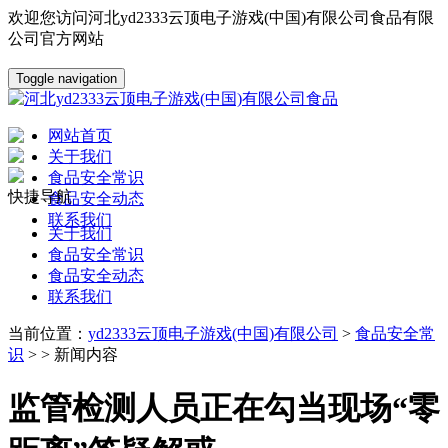
欢迎您访问河北yd2333云顶电子游戏(中国)有限公司食品有限
公司官方网站
Toggle navigation
网站首页
关于我们
食品安全常识
快捷导航
食品安全动态
联系我们
关于我们
食品安全常识
食品安全动态
联系我们
当前位置：
yd2333云顶电子游戏(中国)有限公司
>
食品安全常
识
> > 新闻内容
监管检测人员正在勾当现场“零