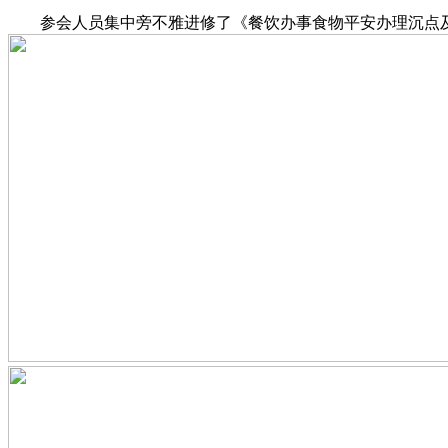
参会人员集中旁不雅进修了《餐饮办事食物平安办理沉点及