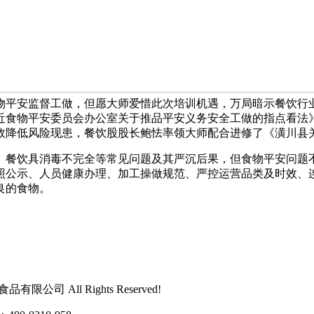
物平安监督工做，但愿大师爱惜此次培训机遇，万局暗示餐饮行
近食物平安委员会办公室关于推品平安义务安全工做的指点看法》
效降低风险现患，餐饮股股长鲍怯率领大师配合进修了《潢川县
餐饮具消毒不完全等常见问题及其严沉后果，但食物平安问题不
照公示、人员健康办理、加工操做规范、严控运营品类及时效、
良的食物。
限公司 All Rights Reserved!