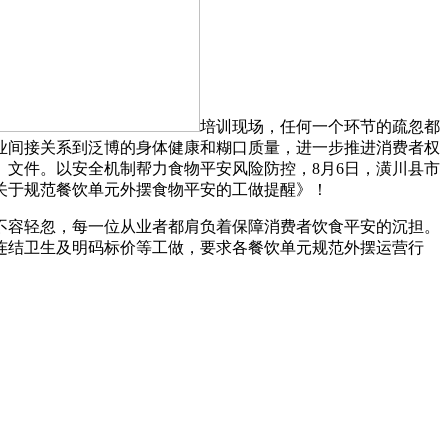
培训现场，任何一个环节的疏忽都
业间接关系到泛博的身体健康和糊口质量，进一步推进消费者权
文件。以安全机制帮力食物平安风险防控，8月6日，潢川县市
关于规范餐饮单元外摆食物平安的工做提醒》！
容轻忽，每一位从业者都肩负着保障消费者饮食平安的沉担。
连结卫生及明码标价等工做，要求各餐饮单元规范外摆运营行