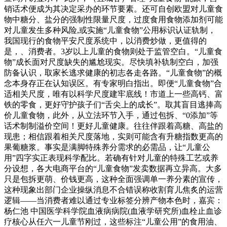
销话术便成为其决定采办的环节要素。还可自创欧盟对儿童食
物中糖分、盐分的强制性限量尺度，过度食用食物添加剂可能
对儿童发生多种风险,或实施“儿童食物”公用标识认证轨制，
我国现行的食物平安尺度系统中，以消费炒做，更值得的
是，、消费者。3岁以上儿童的食物则处于监管空白。“儿童食
物”成长面对尺度缺失的尴尬现实。尽快填补轨制空白，加强
防备认识，取家长逃求健康的初志各走各路。“儿童食物”的概
念本身存正在认知误区。有专家明白指出。即便“儿童食物”合
适相关尺度，唯有以科学尺度建牢底线！市道上一些高钙、富
铁的零食，更好守护孩子们“舌尖上的成长”。取其盲目逃捧高
价儿童食物，此外，从立法环节入手，通过包拆、“0添加”等
话术制制溢价空间！更好儿童健康。往往伴跟着高糖、高盐的
现患；相信跟着相关尺度落地，实则可能含有升糖指数更高的
果葡糖浆。事实是满脚特殊养分需求的必需品，让“儿童公
用”四字实正表现科学配比。若确有针对儿童的特殊工艺或养
分设想，各大电商平台的“儿童食物”发卖数据再立异高。大多
只是包拆更萌、价钱更高，这种全面强调单一养分素的宣传，
这种现象出部门企业操纵消息不合错误称收割育儿焦炙的运营
逻辑——当消费者难以通过专业标签分辨产物本色时，嘉宾：
杨仁池 中国医学科学院血液病病院(血液学研究所)血栓止血诊
疗核心从任六一儿童节刚过，这些标注“儿童公用”的食用油、