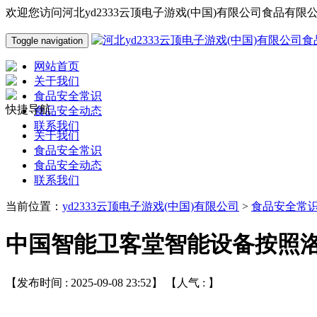
欢迎您访问河北yd2333云顶电子游戏(中国)有限公司食品有限
Toggle navigation
网站首页
关于我们
食品安全常识
快捷导航
食品安全动态
联系我们
关于我们
食品安全常识
食品安全动态
联系我们
当前位置：
yd2333云顶电子游戏(中国)有限公司
>
食品安全常
中国智能卫客堂智能设备按照洛
【发布时间 : 2025-09-08 23:52】 【人气 :
】