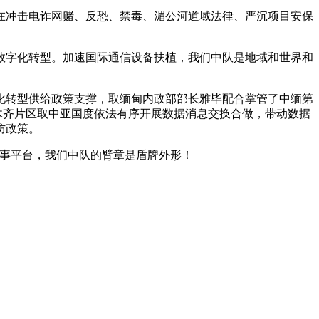
冲击电诈网赌、反恐、禁毒、湄公河道域法律、严沉项目安保
字化转型。加速国际通信设备扶植，我们中队是地域和世界和
转型供给政策支撑，取缅甸内政部部长雅毕配合掌管了中缅第
木齐片区取中亚国度依法有序开展数据消息交换合做，带动数据
防政策。
事平台，我们中队的臂章是盾牌外形！