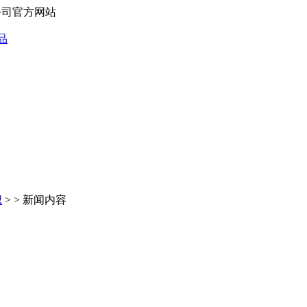
公司官方网站
识
> > 新闻内容