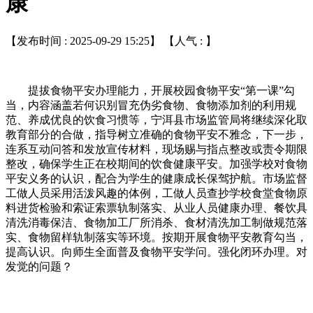
康
【发布时间 : 2025-09-29 15:25】 【人气 :
】
提拔食物平安办理能力，开展校园食物平安“第一课”勾
当，内容涵盖若何识别冒充伪劣食物、食物添加剂的利用规
范、养成优良的饮食习惯等，宁洱县市场监管局将继续深化取
教育部分的合做，指导树立准确的食物平安不雅念，下一步，
连系互动问答和发放宣传材料，现场赐与指点整改或责令期限
整改，确保学生正在校期间的饮食健康平安。加强学校对食物
平安义务的认识，配合为学生的健康成长保驾护航。市场监督
工做人员采用活泼风趣的体例，工做人员查抄学校食堂食物原
料进货检验和索证索票轨制落实、从业人员健康办理、餐饮具
清洗消毒保洁、食物加工厂所消杀、食材清洗加工制做规范落
实、食物留样轨制落实等环境。按期开展食物平安教育勾当，
提高认识。向师生全面普及食物平安学问。强化闭环办理。对
发觉的问题？