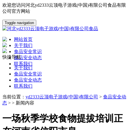
欢迎您访问河北yd2333云顶电子游戏(中国)有限公司食品有限
公司官方网站
Toggle navigation
网站首页
关于我们
食品安全常识
快捷导航
食品安全动态
联系我们
关于我们
食品安全常识
食品安全动态
联系我们
当前位置：
yd2333云顶电子游戏(中国)有限公司
>
食品安全动
态
> > 新闻内容
一场秋季学校食物提拔培训正