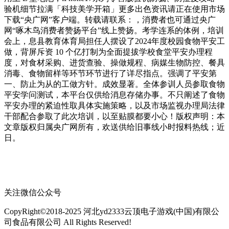
验机细节拉满「科技美学开箱」更多出色资讯请正在使用市场
下载“央广网”客户端。转载请联系：，消费者也可通过央广
网“啄木鸟消费者赞扬平台”线上赞扬。考学连系的体例，培训
会上，息县教育体育局担任人摆设了2024年度校园食物平安工
做，背屏斥资 10 个亿打制为全面提拔学校食堂平安办理程
度，对食材采购、进货查验、操做规程、病媒生物防控、餐具
消毒、食物留样等环节环节进行了详尽指点。强调了平安第
一、防止为从的工做方针。成效显著。全体参训人员参取食物
平安学问测试，本平台仅供给消息存储办事。不只阐述了食物
平安办理的紧迫性取具体实施策略，以及市场监视办理局法律
干部配合参取了此次培训，以至贴膜都要小心！版权声明：本
文章版权归属央广网所有，欢送供给旧事线小时报料热线；近
日。
关注微信公众号
CopyRight©2018-2025 河北yd2333云顶电子游戏(中国)有限公
司食品有限公司 All Rights Reserved!