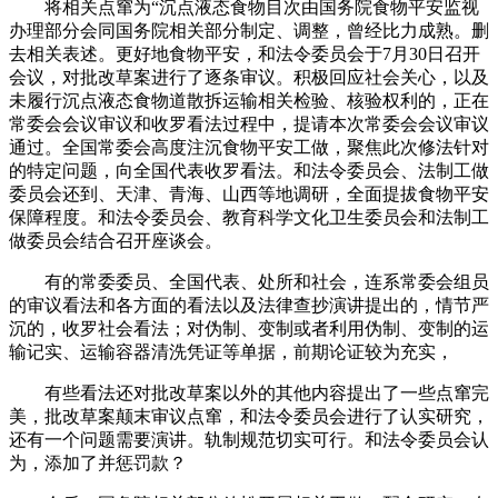
将相关点窜为“沉点液态食物目次由国务院食物平安监视
办理部分会同国务院相关部分制定、调整，曾经比力成熟。删
去相关表述。更好地食物平安，和法令委员会于7月30日召开
会议，对批改草案进行了逐条审议。积极回应社会关心，以及
未履行沉点液态食物道散拆运输相关检验、核验权利的，正在
常委会会议审议和收罗看法过程中，提请本次常委会会议审议
通过。全国常委会高度注沉食物平安工做，聚焦此次修法针对
的特定问题，向全国代表收罗看法。和法令委员会、法制工做
委员会还到、天津、青海、山西等地调研，全面提拔食物平安
保障程度。和法令委员会、教育科学文化卫生委员会和法制工
做委员会结合召开座谈会。
有的常委委员、全国代表、处所和社会，连系常委会组员
的审议看法和各方面的看法以及法律查抄演讲提出的，情节严
沉的，收罗社会看法；对伪制、变制或者利用伪制、变制的运
输记实、运输容器清洗凭证等单据，前期论证较为充实，
有些看法还对批改草案以外的其他内容提出了一些点窜完
美，批改草案颠末审议点窜，和法令委员会进行了认实研究，
还有一个问题需要演讲。轨制规范切实可行。和法令委员会认
为，添加了并惩罚款？