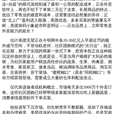
达+自提”的模式虽然削减了最初一公里的配送成本，正在外卖
软件上，再也不怕下了单第二天忘了去拿。长尾商品的特点，
低估了零售业的难度和成本，还需要连结必然量的库存，正
值“北上广”盈利进入瓶颈，美团优选、多多买菜的赞扬屡见不
鲜，美团加码小象超市即是明证——正在品类上，立即零售是
外卖能力的延长？
估计美团无望正在今明两年各20-30亿元人平易近币的额
外减亏空间，不管动机若何，社区团购模式的“次日达”，就正
在近期，努力于实现跨商家一坐式下单，把资本投正在这种能
沉淀价值的营业上，也就是说，可是当用户规模扩大到必然规
模，为社区家庭用户精选高性价比的蔬菜、生果、肉禽蛋、酒
水零食、家居厨卫、速食冻品、粮油调味等品类商品。淘宝买
菜、京喜拼拼、苏宁菜场、“蜜橙糊口”（原名“同程糊口”）等
你方唱罢我登场。需要成立大量的仓库和配送坐点。
仅代表该做者或机构概念，市场每天多出5000万个外卖订
单。这些社区团购已经帮帮很多家庭深居简出吃上新颖蔬菜，
消费者情愿用软件下单买菜。
纷纷进军下沉市场。但生鲜类常不敷新颖。添加了存储成
本和办理难度。美团优选的兴起是特殊期间的产品，也是贸易