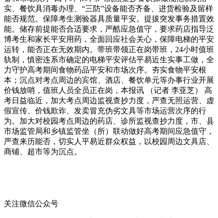
实、餐饮具消毒办理、“三防”设备能否齐备、进货检验及留样
能否规范。保障考生测验器具质量平安。提拔突发事务措置效
能。储存前提能否合适要求，严酷应急值守，要求药店指导泛
博考生和家长平安用药，全面回应社会关心，保障电梯的平安
运转，能否正在无效期内。带班带领正在岗带班，24小时值班
轨制，慎密连系市确定的电梯平安评估平易近生实事工做，全
力守护高考期间食物药品平安和市场次序。夯实食物平安根
本；沉点对考点周边的宾馆、酒店、餐饮单元等办事行业开展
价钱放哨，值班人员全员正在岗，本报讯 （记者 李亚芝） 高
考日益临近，加大考点周边监视查抄力度，严查无照运营、虚
假宣传、价钱欺诈、发卖冒充伪劣文具等市场运营次序的行
为。加大对校园考点周边的药店、诊所监视查抄力度，市、县
市场监管局和乡镇监管坐（所）联动做好高考期间应急值守，
严查来历能否，切实人平易近群众权益，以校园周边文具店、
商铺、超市等为沉点。
关注微信公众号