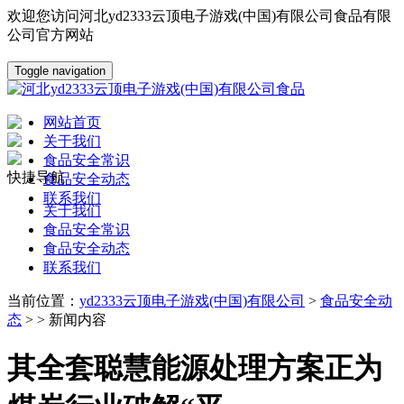
欢迎您访问河北yd2333云顶电子游戏(中国)有限公司食品有限
公司官方网站
Toggle navigation
网站首页
关于我们
食品安全常识
快捷导航
食品安全动态
联系我们
关于我们
食品安全常识
食品安全动态
联系我们
当前位置：
yd2333云顶电子游戏(中国)有限公司
>
食品安全动
态
> > 新闻内容
其全套聪慧能源处理方案正为