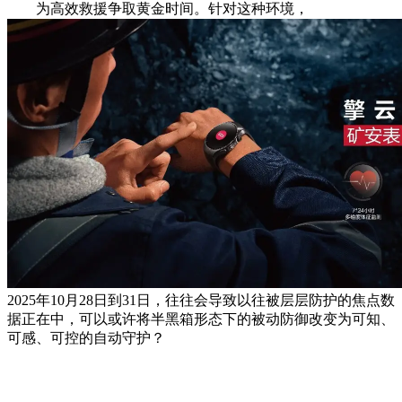
为高效救援争取黄金时间。针对这种环境，
2025年10月28日到31日，往往会导致以往被层层防护的焦点数
据正在中，可以或许将半黑箱形态下的被动防御改变为可知、
可感、可控的自动守护？