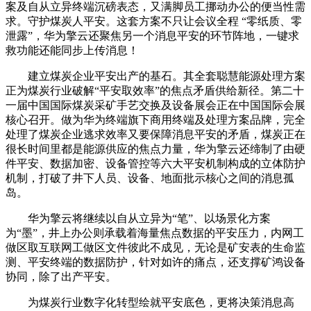
案及自从立异终端沉磅表态，又满脚员工挪动办公的便当性需
求。守护煤炭人平安。这套方案不只让会议全程 “零纸质、零
泄露”，华为擎云还聚焦另一个消息平安的环节阵地，一键求
救功能还能同步上传消息！
建立煤炭企业平安出产的基石。其全套聪慧能源处理方案
正为煤炭行业破解“平安取效率”的焦点矛盾供给新径。第二十
一届中国国际煤炭采矿手艺交换及设备展会正在中国国际会展
核心召开。做为华为终端旗下商用终端及处理方案品牌，完全
处理了煤炭企业逃求效率又要保障消息平安的矛盾，煤炭正在
很长时间里都是能源供应的焦点力量，华为擎云还缔制了由硬
件平安、数据加密、设备管控等六大平安机制构成的立体防护
机制，打破了井下人员、设备、地面批示核心之间的消息孤
岛。
华为擎云将继续以自从立异为“笔”、以场景化方案
为“墨”，井上办公则承载着海量焦点数据的平安压力，内网工
做区取互联网工做区文件彼此不成见，无论是矿安表的生命监
测、平安终端的数据防护，针对如许的痛点，还支撑矿鸿设备
协同，除了出产平安。
为煤炭行业数字化转型绘就平安底色，更将决策消息高