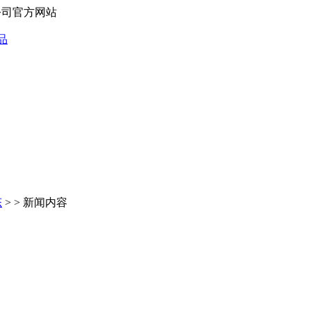
公司官方网站
态
> > 新闻内容