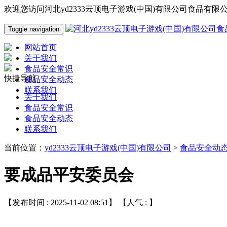
欢迎您访问河北yd2333云顶电子游戏(中国)有限公司食品有限
Toggle navigation
网站首页
关于我们
食品安全常识
快捷导航
食品安全动态
联系我们
关于我们
食品安全常识
食品安全动态
联系我们
当前位置：
yd2333云顶电子游戏(中国)有限公司
>
食品安全动
要成品平安委员会
【发布时间 : 2025-11-02 08:51】 【人气 :
】