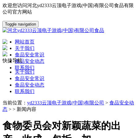
欢迎您访问河北yd2333云顶电子游戏(中国)有限公司食品有限
公司官方网站
Toggle navigation
网站首页
关于我们
食品安全常识
快捷导航
食品安全动态
联系我们
关于我们
食品安全常识
食品安全动态
联系我们
当前位置：
yd2333云顶电子游戏(中国)有限公司
>
食品安全动
态
> > 新闻内容
食物委员会对新颖蔬菜的出