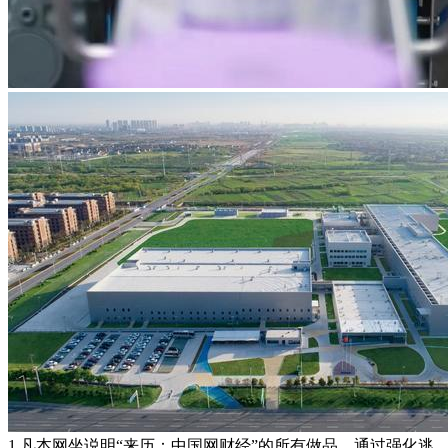
1.凡本网坐说明“来历：中国网财经”的所有做品，通过强化逃