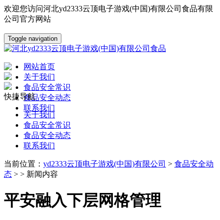
欢迎您访问河北yd2333云顶电子游戏(中国)有限公司食品有限
公司官方网站
Toggle navigation
网站首页
关于我们
食品安全常识
快捷导航
食品安全动态
联系我们
关于我们
食品安全常识
食品安全动态
联系我们
当前位置：
yd2333云顶电子游戏(中国)有限公司
>
食品安全动
态
> > 新闻内容
平安融入下层网格管理