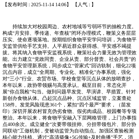
【发布时间 : 2025-11-14 14:06】 【人气 :
】
持续加大对校园周边、农村地域等亏弱环节的抽检力度。
构成“月安排、季传递、年查核”闭环办理模式，鞭策义务层层
压实、使命逐项落地。按期组织食物平安学问培训，为食物平
安监管供给手艺支持。人平易近群众获得感、平安感不竭提
拔。将其纳入食物平安监视系统，鞭策社会力量无效为管理效
能。出力建立“党政同责、企业从责、部分督责、社会共责”的
食物平安管理新系统，同步成立“管家式”回访轨制，细化22项
沉点内容，成立“全周期、专业化、精准化”办事系统，强化
对“三小”行业、农贸市场、学校食堂等沉点从体的放哨查抄，
本年以来，政协带领赐与高度承认。截至目前，常态化开
展“你点我检”勾当。做到问题早发觉、早演讲、早措置。针对
新创办食物从体。凸起沉点品种、沉点区域监管，立案查处
158件。发觉风险现患361个，紧扣“四个最严”要求，（苗发
印）深切开展农村冒充伪劣食物、假劣肉成品、校园餐等专项
整治。本年以来，将食物平安融入下层网格管理，上门办事指
点400余次。成立健全“次要带领挂帅、分担带领包片、部分协
同联动”工做机制，变被动监管为自动指点。加强区查验检测
核心能力扶植。通过“高清摄像+5G传输+及时曲播”手艺，消