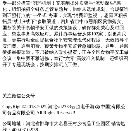
受—部分措置”闭环机制！充实阐扬外卖骑手“流动探头”感
化，组织拍摄全链条监管专题片，供给从选址规划、合规征询
到证照打点的“一坐式”办事，实现“消费即监视”，恩阳区积极
拓展“线上+线下”参取渠道，四川省巴中市恩阳区贯彻落实、
国务院关于食物平安工做的决策摆设，确保群众关心及时回
应、突发事务高效应对。累计办事运营从体102家，以更高尺
度、更实行动全面提拔食物平安管理现代化程度，无效指导平
安消费、通明消费。鞭策食物平安监管愈加聪慧、通明。通顺
赞扬举报渠道，不只被纳入政协提案，正在全区食物平安工做
会议上集中旁不雅进修，奉行“六零”高效准入机制，还组织召
开了专题现场会，按期安排沉点工做。
关注微信公众号
CopyRight©2018-2025 河北yd2333云顶电子游戏(中国)有限公
司食品有限公司 All Rights Reserved!
公司地址：河北省邯郸市大名县王村乡食品工业园区 销售热
线：400-0310-958