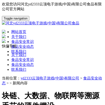
欢迎您访问河北yd2333云顶电子游戏(中国)有限公司食品有限
公司官方网站
Toggle navigation
网站首页
关于我们
食品安全常识
快捷导航
食品安全动态
联系我们
关于我们
食品安全常识
食品安全动态
联系我们
当前位置：
yd2333云顶电子游戏(中国)有限公司
>
食品安全动
态
> > 新闻内容
块链、大数据、物联网等溯源