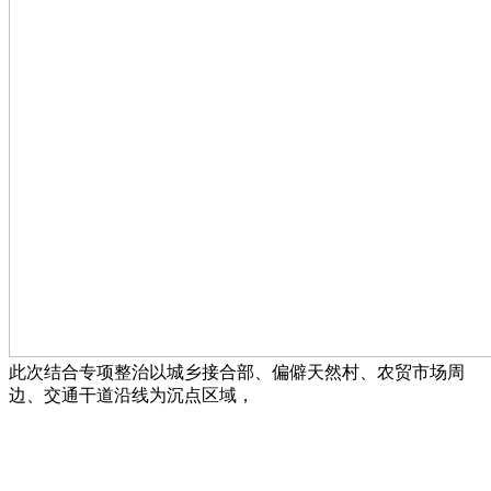
此次结合专项整治以城乡接合部、偏僻天然村、农贸市场周
边、交通干道沿线为沉点区域，