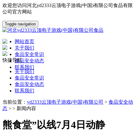
欢迎您访问河北yd2333云顶电子游戏(中国)有限公司食品有限
公司官方网站
Toggle navigation
网站首页
关于我们
食品安全常识
快捷导航
食品安全动态
联系我们
关于我们
食品安全常识
食品安全动态
联系我们
当前位置：
yd2333云顶电子游戏(中国)有限公司
>
食品安全动
态
> > 新闻内容
熊食堂”以线7月4日动静