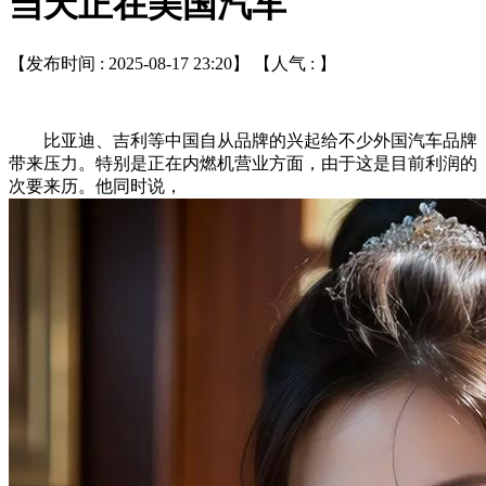
当天正在美国汽车
【发布时间 : 2025-08-17 23:20】 【人气 :
】
比亚迪、吉利等中国自从品牌的兴起给不少外国汽车品牌
带来压力。特别是正在内燃机营业方面，由于这是目前利润的
次要来历。他同时说，