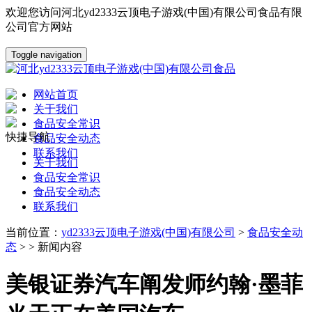
欢迎您访问河北yd2333云顶电子游戏(中国)有限公司食品有限
公司官方网站
Toggle navigation
网站首页
关于我们
食品安全常识
快捷导航
食品安全动态
联系我们
关于我们
食品安全常识
食品安全动态
联系我们
当前位置：
yd2333云顶电子游戏(中国)有限公司
>
食品安全动
态
> > 新闻内容
美银证券汽车阐发师约翰·墨菲