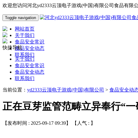
欢迎您访问河北yd2333云顶电子游戏(中国)有限公司食品有限
Toggle navigation
网站首页
关于我们
食品安全常识
快捷导航
食品安全动态
联系我们
关于我们
食品安全常识
食品安全动态
联系我们
当前位置：
yd2333云顶电子游戏(中国)有限公司
>
食品安全动
正在豆芽监管范畴立异奉行“一
【发布时间 : 2025-09-17 09:39】 【人气 :
】